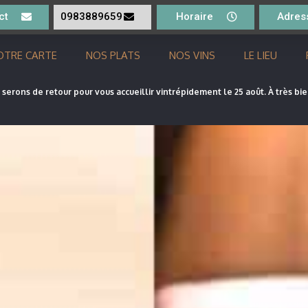
ct
0983889659
Horaire
Adres
OTRE CARTE
NOS PLATS
NOS VINS
LE LIEU
serons de retour pour vous accueillir vintrépidement le 25 août. À très bie