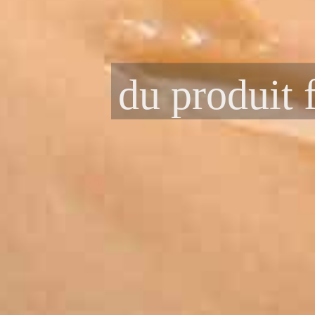
c
entrée