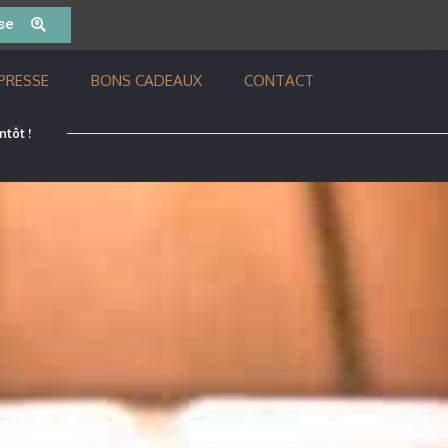
se
PRESSE
BONS CADEAUX
CONTACT
ntôt !